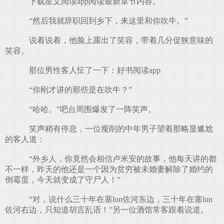
下载星文阅读app阅读最新章节内容。
“然后我就辞职回到乡下，来这里和你吹牛。”
说着说着，他脸上露出了笑容，带着几分促狭意味的
笑容。
那位男性客人怔了一下：好书阅读app
“你刚才讲的那些是在吹牛？”
“哈哈。”吧台周围爆发了一阵笑声。
笑声稍有停息，一位瘦削的中年男子望着那略显尴尬
的客人道：
“外乡人，你竟然会相信卢米安的故事，他每天讲的都
不一样，昨天的他还是一个因为贫穷被未婚妻解除了婚约的
倒霉蛋，今天就变成了守尸人！”
“对，说什么三十年在塞lun佐河东边，三十年在塞lun
佐河右边，只知道胡言乱语！”另一位酒馆常客跟着说道。