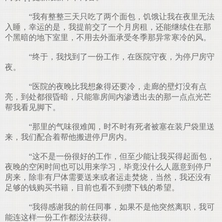
“我有整整三天只吃了两个面包，饥饿让我在夜里无法
入睡，幸运的是，我提前交了一个月房租，还能继续住在那
个黑暗的地下室里，不用去外面承受冬季那异常寒冷的风。
“终于，我找到了一份工作，在医院守夜，为停尸房守
夜。
“医院的夜晚比我想象得还要冷，走廊的壁灯没有点
亮，到处都很昏暗，只能靠房间内渗透出去的那一点点光芒
帮我看见脚下。
“那里的气味很难闻，时不时有死者被塞在装尸袋里送
来，我们配合着帮他搬进停尸房内。
“这不是一份很好的工作，但至少能让我买得起面包，
夜晚的空闲时间也可以用来学习，毕竟没什么人愿意到停尸
房来，除非有尸体需要送来或者运走焚烧，当然，我还没有
足够的钱购买书籍，目前也看不到攒下钱的希望。
“我得感谢我的前任同事，如果不是他突然离职，我可
能连这样一份工作都没法获得。