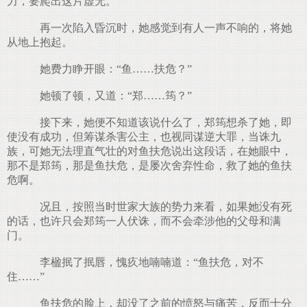
力，要爬出这片虚无。
再一次陷入昏沉时，她感觉到有人一声不响的，将她
从地上抱起。
她费力睁开眼：“鱼……扶危？”
她顿了顿，又道：“郑……筠？”
接下来，她便不知道该说什么了，郑筠想杀了她，即
使没有成功，但筹谋杀害公主，也视同谋逆大罪，当诛九
族，可她无法理直气壮的对鱼扶危说出这段话，在她眼中，
那不是郑筠，那是鱼扶危，是屡次舍弃性命，救了她的鱼扶
危啊。
况且，按照当时世家大族的势力来看，如果她没有死
的话，也许只会郑筠一人伏诛，而不会牵涉他的父母和满
门。
李楹抿了抿唇，愧疚地喃喃道：“鱼扶危，对不
住……”
鱼扶危的脸上，却没了之前的愤怒与痛苦，反而十分