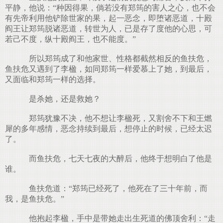
平静，他说：“种因得果，倘若没有郑筠的害人之心，也不会
有先帝利用他铲除世家的果，起一恶念，即堕诸恶道，十殿
阎王让郑筠脱诸恶道，转世为人，已是存了度他的心思，可
若己不度，纵十殿阎王，也不能度。”
所以郑筠成了和他家世、性格都截然相反的鱼扶危，
鱼扶危又遇到了李楹，如同郑筠一样爱慕上了她，到最后，
又面临和郑筠一样的选择。
是杀她，还是救她？
郑筠犹豫不决，他不想让李楹死，又割舍不下和王燃
犀的多年感情，恶念持续到最后，想停止的时候，已经太迟
了。
而鱼扶危，七天七夜的大醉后，他终于想明白了他是
谁。
鱼扶危道：“郑筠已经死了，他死在了三十年前，而
我，是鱼扶危。”
他抱起李楹，手中是带她走出生死道的佛顶舍利：“走