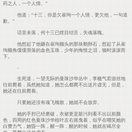
药之人，一个人情。”
他道：“十三，你是欠崔珣一个人情，更欠他，一句道
歉。”
话音未落，何十三已瞠目结舌，失魂落魄。
他想起了他砸在崔珣额头的那块鹅卵石，想起了从崔
珣额角缓缓滑落的血色玉珠，少年的悔恨之泪，顿时滚滚而
下。
-
生死道，一望无际的曼珠沙华丛中，李楹气若游丝地
往前爬着，虽然她知道，她怎么都爬不出这片虚无，但是，
她还在往前爬着。
只要她还没有魂飞魄散，她就不会放弃。
她的手肘已经磨破，衣裙更是脏污到看不出以前颜
色，四周的红色曼珠沙华枝叶左右摇曳着，似乎在嘲笑她的
白费力气，她昏一阵，醒一阵，醒的时候，她就在竭尽全