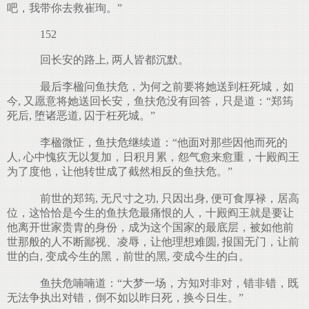
吧，我带你去救崔珣。”
152
回长安的路上, 两人皆都沉默。
最后李楹问鱼扶危，为何之前要将她送到枉死城，如
今, 又愿意将她送回长安，鱼扶危没有回答，只是道：“郑筠
死后, 堕诸恶道, 囚于枉死城。”
李楹微怔，鱼扶危继续道：“他面对那些因他而死的
人, 心中愧疚无以复加，日积月累，怨气愈来愈重，十殿阎王
为了度他，让他转世成了截然相反的鱼扶危。”
前世的郑筠, 无尺寸之功, 只因出身, 便可食厚禄，居高
位，这恰恰是今生的鱼扶危最痛恨的人，十殿阎王就是要让
他离开世家贵胄的身份，成为这个国家的最底层，被如他前
世那般的人不断鄙视、凌辱，让他理想难圆, 报国无门，让前
世的白, 变成今生的黑，前世的黑, 变成今生的白。
鱼扶危喃喃道：“大梦一场，方知对非对，错非错，既
无法争执出对错，倒不如以昨日死，换今日生。”