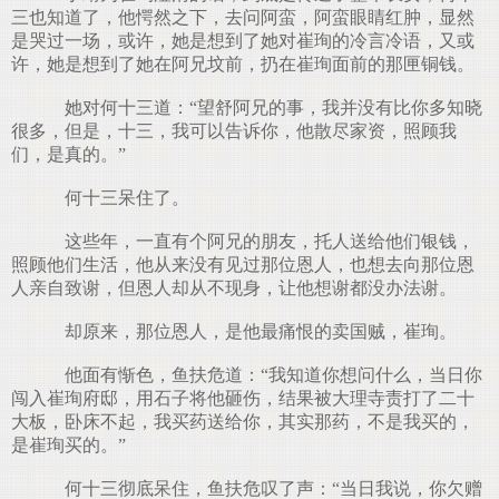
三也知道了，他愕然之下，去问阿蛮，阿蛮眼睛红肿，显然
是哭过一场，或许，她是想到了她对崔珣的冷言冷语，又或
许，她是想到了她在阿兄坟前，扔在崔珣面前的那匣铜钱。
她对何十三道：“望舒阿兄的事，我并没有比你多知晓
很多，但是，十三，我可以告诉你，他散尽家资，照顾我
们，是真的。”
何十三呆住了。
这些年，一直有个阿兄的朋友，托人送给他们银钱，
照顾他们生活，他从来没有见过那位恩人，也想去向那位恩
人亲自致谢，但恩人却从不现身，让他想谢都没办法谢。
却原来，那位恩人，是他最痛恨的卖国贼，崔珣。
他面有惭色，鱼扶危道：“我知道你想问什么，当日你
闯入崔珣府邸，用石子将他砸伤，结果被大理寺责打了二十
大板，卧床不起，我买药送给你，其实那药，不是我买的，
是崔珣买的。”
何十三彻底呆住，鱼扶危叹了声：“当日我说，你欠赠