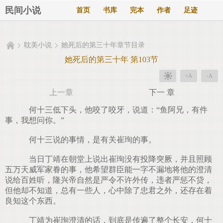
民间小说
首页
书库
完本
作者
足迹
耽美小说
她死后的第三十年章节目录
她死后的第三十年 第103节
+A
-A
上一章
下一 章
何十三低下头，他咬了咬牙，说道：“鱼阿兄，有件
事，我想问你。”
何十三说的事情，是有关崔珣的事。
当日丁靖在朝堂上说出崔珣没有投降突厥，并且照顾
五万天威军家眷的事，他希望群臣能一字不漏地将他的澄清
说给百姓听，隆兴帝自然是严令不许外传，违者严惩不贷，
但他却不知道，总有一些人，心中除了忠君之外，还存在着
良知这个东西。
丁靖为崔珣澄清的话，到底是传遍了整个长安，何十