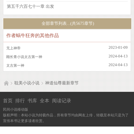
第五千六百七十一章 出发
全部章节列表...(共5675章节)
作者蜗牛狂奔的其他作品
2023-01-09
无上神帝
2024-04-13
顾长青小说太古第一神
2024-04-13
太古第一神
耽美小说小说
神道仙尊最新章节
首页
排行
书库
全本
阅读记录
民间小说移动版
版权声明：本站小说为转载作品，所有章节均由网友上传，转载至本站只是为了
宣传本书让更多读者欣赏。