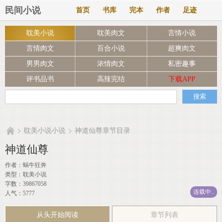
民间小说
首页
书库
完本
作者
足迹
耽美小说
耽美肉文
言情小说
言情肉文
百合小说
超爽肉文
男男肉文
浓情肉文
私密趣事
评书品书
高辣完结
下载APP
耽美小说小说
神道仙尊章节目录
神道仙尊
作者：
蜗牛狂奔
类型：耽美小说
字数：39867058
连载中..
人气：5777
从头开始阅读
章节列表